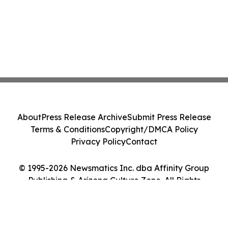
About
Press Release Archive
Submit Press Release
Terms & Conditions
Copyright/DMCA Policy
Privacy Policy
Contact
© 1995-2026 Newsmatics Inc. dba Affinity Group
Publishing & Arizona Culture Zone. All Rights
Reserved.
Cookie Settings / Your Privacy Choices