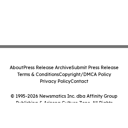
About
Press Release Archive
Submit Press Release
Terms & Conditions
Copyright/DMCA Policy
Privacy Policy
Contact
© 1995-2026 Newsmatics Inc. dba Affinity Group
Publishing & Arizona Culture Zone. All Rights
Reserved.
Cookie Settings / Your Privacy Choices