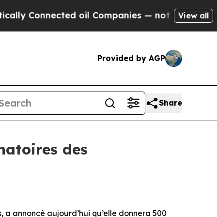
y Connected oil Companies — not Taxpayers — the
View all
Provided by AGP
Share
natoires des
, a annoncé aujourd’hui qu’elle donnera 500