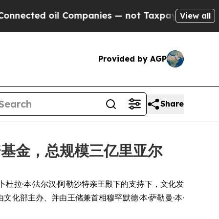
ected oil Companies — not Taxpayers — the Chance
View all
Provided by AGP
Share
资基金，总规模三亿里亚尔
尔·本·阿卜杜拉·本·法尔汉·阿勒沙特亲王殿下的支持下，文化发
化部主办、并由王储兼首相穆罕默德·本·萨勒曼·本·